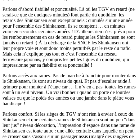
Parlons d’abord fiabilité et ponctualité. Là où les TGV en retard (ne
serait-ce que de quelques minutes) font partie du quotidien, les
retards des Shinkansen sont exceptionnels : cumulés sur une année
pour l’ensemble des Shinkansen, ils se comptent … en minutes,
voire en secondes certaines années ! D’ailleurs rien n’est prévu pour
les remboursements en cas de retard puisque les Shinkansen ne sont
jamais en retard :) À la décharge de la SNCF les Shinkansen ont
leur propre voie et sont donc moins perturbés par le reste du trafic.
Mais cela n’explique pas tout et c’est l’ensemble du réseau
ferroviaire japonais, y compris les petites lignes du quotidien, qui
impressionne par sa fiabilité et sa ponctualité !
Parlons accès aux rames. Pas de marche à franchir pour monter dans
le Shinkansen, ils sont au niveau du quai. Et pas d’escalier raide à
grimper pour monter à l’étage car … il n’y en a pas, toutes les rames
sont à un seul niveau. Un vrai bonheur quand on porte de lourdes
valises ou que le poids des années ou une jambe dans le plâtre vous
handicape !
Parlons confort. Si les sièges du TGV n’ont rien à envier à ceux du
Shinkansen et que certaines rames de Shinkansen sont un peu “dans
leur jus” niveau décoration, l’impression d’espace dans une rame de
Shinkansen est toute autre : une allée centrale dans laquelle on peut
se croiser sans s’assoir sur un passager assis (malgré des rangées de