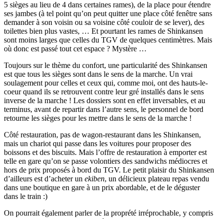
5 sièges au lieu de 4 dans certaines rames), de la place pour étendre
ses jambes (à tel point qu’on peut quitter une place côté fenêtre sans
demander à son voisin ou sa voisine côté couloir de se lever), des
toilettes bien plus vastes, … Et pourtant les rames de Shinkansen
sont moins larges que celles du TGV de quelques centimètres. Mais
où donc est passé tout cet espace ? Mystère …
Toujours sur le thème du confort, une particularité des Shinkansen
est que tous les sièges sont dans le sens de la marche. Un vrai
soulagement pour celles et ceux qui, comme moi, ont des hauts-le-
coeur quand ils se retrouvent contre leur gré installés dans le sens
inverse de la marche ! Les dossiers sont en effet inversables, et au
terminus, avant de repartir dans l’autre sens, le personnel de bord
retourne les sièges pour les mettre dans le sens de la marche !
Côté restauration, pas de wagon-restaurant dans les Shinkansen,
mais un chariot qui passe dans les voitures pour proposer des
boissons et des biscuits. Mais l’offre de restauration à emporter est
telle en gare qu’on se passe volontiers des sandwichs médiocres et
hors de prix proposés à bord du TGV. Le petit plaisir du Shinkansen
d’ailleurs est d’acheter un
ekiben
, un délicieux plateau repas vendu
dans une boutique en gare à un prix abordable, et de le déguster
dans le train :)
On pourrait également parler de la proprété irréprochable, y compris