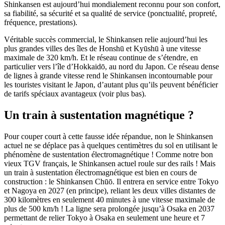
Shinkansen est aujourd’hui mondialement reconnu pour son confort,
sa fiabilité, sa sécurité et sa qualité de service (ponctualité, propreté,
fréquence, prestations).
Véritable succès commercial, le Shinkansen relie aujourd’hui les
plus grandes villes des îles de Honshū et Kyūshū à une vitesse
maximale de 320 km/h. Et le réseau continue de s’étendre, en
particulier vers l’île d’Hokkaidō, au nord du Japon. Ce réseau dense
de lignes à grande vitesse rend le Shinkansen incontournable pour
les touristes visitant le Japon, d’autant plus qu’ils peuvent bénéficier
de tarifs spéciaux avantageux (voir plus bas).
Un train à sustentation magnétique ?
Pour couper court à cette fausse idée répandue, non le Shinkansen
actuel ne se déplace pas à quelques centimètres du sol en utilisant le
phénomène de sustentation électromagnétique ! Comme notre bon
vieux TGV français, le Shinkansen actuel roule sur des rails ! Mais
un train à sustentation électromagnétique est bien en cours de
construction : le Shinkansen Chūō. Il entrera en service entre Tokyo
et Nagoya en 2027 (en principe), reliant les deux villes distantes de
300 kilomètres en seulement 40 minutes à une vitesse maximale de
plus de 500 km/h ! La ligne sera prolongée jusqu’à Osaka en 2037
permettant de relier Tokyo à Osaka en seulement une heure et 7